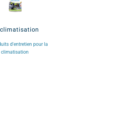
climatisation
Les addi
uits d'entretien pour la
Traitements huile, carbu
climatisation
refroidiss