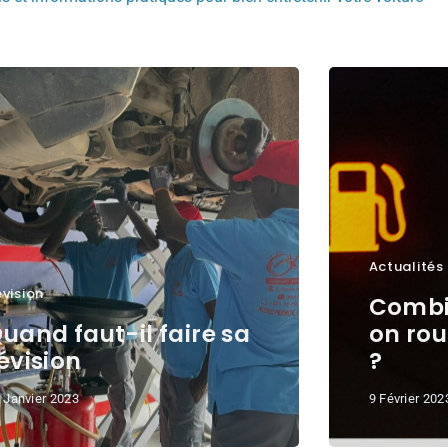
Actualités
vision
Combi
uand faut-il faire sa
on rou
évision
?
 Janvier 2023
9 Février 202