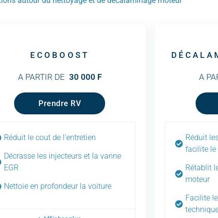
tions autour du nettoyage et de décalaminage moteur
ECOBOOST
DÉCALA
A PARTIR DE
30 000 F
A PA
Prendre RV
Réduit le cout de l'entretien
Réduit le
facilite l
Décrasse les injecteurs et la vanne
EGR
Rétablit 
moteur
Nettoie en profondeur la voiture
Facilite 
technique