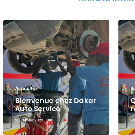
Actualités
Ré
Bienvenue chez Dakar
Q
Auto Service
r
28 Janvier 2023
28